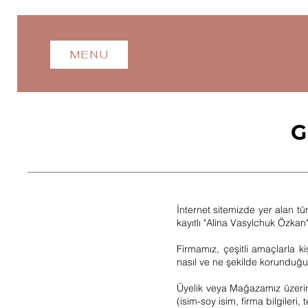
MENU
G
İnternet sitemizde yer alan 
kayıtlı "Alina Vasylchuk Özkan" 
Firmamız, çeşitli amaçlarla kiş
nasıl ve ne şekilde korunduğu b
Üyelik veya Mağazamız üzerindek
(isim-soy isim, firma bilgiler