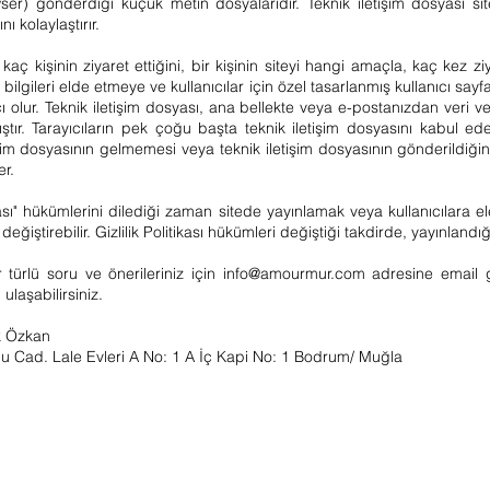
owser) gönderdiği küçük metin dosyalarıdır. Teknik iletişim dosyası s
ı kolaylaştırır.
 kaç kişinin ziyaret ettiğini, bir kişinin siteyi hangi amaçla, kaç kez z
el bilgileri elde etmeye ve kullanıcılar için özel tasarlanmış kullanıcı s
ı olur. Teknik iletişim dosyası, ana bellekte veya e-postanızdan veri 
ştır. Tarayıcıların pek çoğu başta teknik iletişim dosyasını kabul e
etişim dosyasının gelmemesi veya teknik iletişim dosyasının gönderildiğ
er.
tikası" hükümlerini dilediği zaman sitede yayınlamak veya kullanıcılara
eğiştirebilir. Gizlilik Politikası hükümleri değiştiği takdirde, yayınlandığ
her türlü soru ve önerileriniz için
info@amourmur.com
adresine email gö
 ulaşabilirsiniz.
k Özkan
Cad. Lale Evleri A No: 1 A İç Kapi No: 1 Bodrum/ Muğla