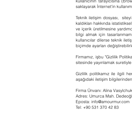
kullanıcının tarayıcısına (br
saklayarak İnternet'in kullanımın
Teknik iletişim dosyası, siteyi
kaldıkları hakkında istatistiks
ve içerik üretilmesine yardımc
bilgi almak için tasarlanmamı
kullanıcılar dilerse teknik il
biçimde ayarları değiştirebilirl
Firmamız, işbu "Gizlilik Poli
sitesinde yayınlamak suretiyle d
Gizlilik politikamız ile ilgili 
aşağıdaki iletişim bilgilerinden
Firma Ünvanı: Alina Vasylchu
Adres: Umurca Mah. Dedeoğlu 
Eposta:
info@amourmur.com
Tel: +90 531 370 42 83