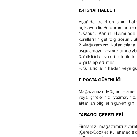
İSTİSNAİ HALLER
Aşağıda belirtilen sınırlı hal
açıklayabilir. Bu durumlar sını
1.Kanun, Kanun Hükmünde Kar
kurallarının getirdiği zorunlul
2.Mağazamızın kullanıcılarla
uygulamaya koymak amacıyla
3.Yetkili idari ve adli otorite
bilgi talep edilmesi;
4.Kullanıcıların hakları veya g
E-POSTA GÜVENLİĞİ
Mağazamızın Müşteri Hizmetler
veya şifrelerinizi yazmayınız
aktarılan bilgilerin güvenliğin
TARAYICI ÇEREZLERİ
Firmamız, mağazamızı ziyaret e
(Çerez-Cookie) kullanarak eld