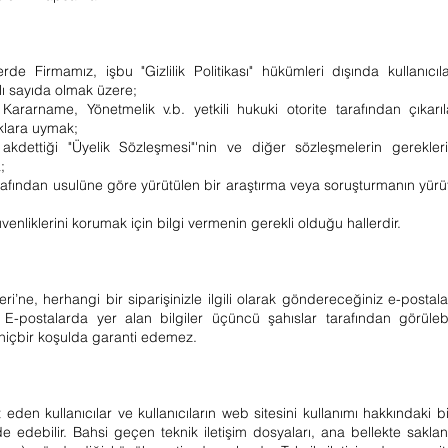
lerde Firmamız, işbu "Gizlilik Politikası" hükümleri dışında kullanıcıl
rlı sayıda olmak üzere;
arname, Yönetmelik v.b. yetkili hukuki otorite tarafından çıkarı
uklara uymak;
 akdettiği "Üyelik Sözleşmesi"'nin ve diğer sözleşmelerin gerekler
;
 tarafından usulüne göre yürütülen bir araştırma veya soruşturmanın yürüt
üvenliklerini korumak için bilgi vermenin gerekli olduğu hallerdir.
i’ne, herhangi bir siparişinizle ilgili olarak göndereceğiniz e-postala
. E-postalarda yer alan bilgiler üçüncü şahıslar tarafından görülebi
i hiçbir koşulda garanti edemez.
den kullanıcılar ve kullanıcıların web sitesini kullanımı hakkındaki bilg
e edebilir. Bahsi geçen teknik iletişim dosyaları, ana bellekte saklan