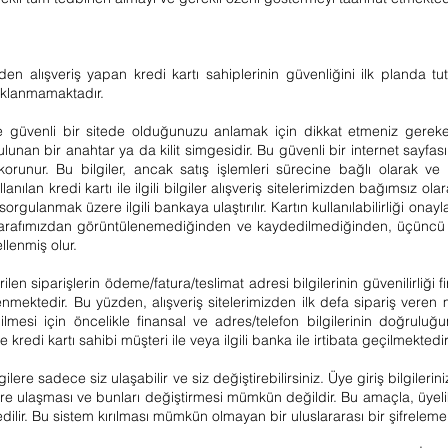
zden alışveriş yapan kredi kartı sahiplerinin güvenliğini ilk planda tutm
aklanmamaktadır.
de güvenli bir sitede olduğunuzu anlamak için dikkat etmeniz gereken
 bulunan bir anahtar ya da kilit simgesidir. Bu güvenli bir internet sayf
k korunur. Bu bilgiler, ancak satış işlemleri sürecine bağlı olarak ve
kullanılan kredi kartı ile ilgili bilgiler alışveriş sitelerimizden bağımsız
 sorgulanmak üzere ilgili bankaya ulaştırılır. Kartın kullanılabilirliği ona
bilgi tarafımızdan görüntülenemediğinden ve kaydedilmediğinden, üçüncü
llenmiş olur.
erilen siparişlerin ödeme/fatura/teslimat adresi bilgilerinin güvenilirliği 
enmektedir. Bu yüzden, alışveriş sitelerimizden ilk defa sipariş veren m
lmesi için öncelikle finansal ve adres/telefon bilgilerinin doğruluğ
e kredi kartı sahibi müşteri ile veya ilgili banka ile irtibata geçilmektedir
ilere sadece siz ulaşabilir ve siz değiştirebilirsiniz. Üye giriş bilgiler
gilere ulaşması ve bunları değiştirmesi mümkün değildir. Bu amaçla, üyel
edilir. Bu sistem kırılması mümkün olmayan bir uluslararası bir şifreleme