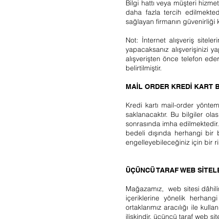
Bilgi hattı veya müşteri hizmet
daha fazla tercih edilmektedi
sağlayan firmanın güvenirliği 
Not: İnternet alışveriş sitel
yapacaksanız alışverişinizi 
alışverişten önce telefon eder
belirtilmiştir.
MAİL ORDER KREDİ KART B
Kredi kartı mail-order yöntemi
saklanacaktır. Bu bilgiler ola
sonrasında imha edilmektedir. 
bedeli dışında herhangi bir 
engelleyebileceğiniz için bir 
ÜÇÜNCÜ TARAF WEB SİTEL
Mağazamız, web sitesi dâhilinde
içeriklerine yönelik herhang
ortaklarımız aracılığı ile kull
ilişkindir, üçüncü taraf web s