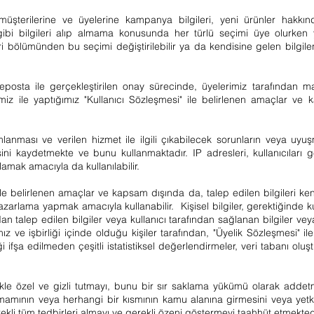
terilerine ve üyelerine kampanya bilgileri, yeni ürünler hakkında 
gibi bilgileri alıp almama konusunda her türlü seçimi üye olurken y
i bölümünden bu seçimi değiştirilebilir ya da kendisine gelen bilgilend
osta ile gerçekleştirilen onay sürecinde, üyelerimiz tarafından 
elerimiz ile yaptığımız "Kullanıcı Sözleşmesi" ile belirlenen amaçlar v
ımlanması ve verilen hizmet ile ilgili çıkabilecek sorunların veya uyuş
ini kaydetmekte ve bunu kullanmaktadır. IP adresleri, kullanıcıları 
amak amacıyla da kullanılabilir.
le belirlenen amaçlar ve kapsam dışında da, talep edilen bilgileri kend
azarlama yapmak amacıyla kullanabilir. Kişisel bilgiler, gerektiğinde k
ından talep edilen bilgiler veya kullanıcı tarafından sağlanan bilgiler
rmamız ve işbirliği içinde olduğu kişiler tarafından, "Üyelik Sözleşmesi"
ği ifşa edilmeden çeşitli istatistiksel değerlendirmeler, veri tabanı ol
inlikle özel ve gizli tutmayı, bunu bir sır saklama yükümü olarak addet
tamamının veya herhangi bir kısmının kamu alanına girmesini veya yetk
rekli tüm tedbirleri almayı ve gerekli özeni göstermeyi taahhüt etmekted