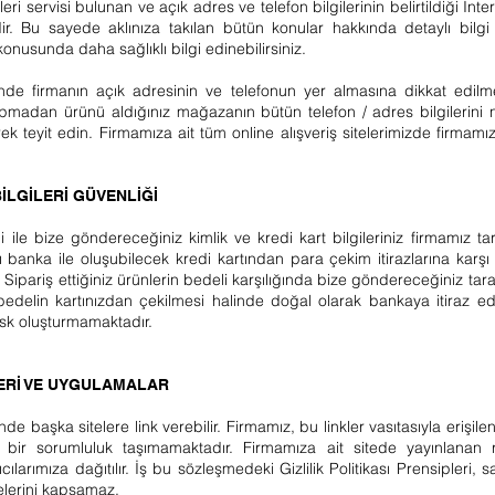
leri servisi bulunan ve açık adres ve telefon bilgilerinin belirtildiği İnt
r. Bu sayede aklınıza takılan bütün konular hakkında detaylı bilgi al
konusunda daha sağlıklı bilgi edinebilirsiniz.
erinde firmanın açık adresinin ve telefonun yer almasına dikkat edilme
yapmadan ürünü aldığınız mağazanın bütün telefon / adres bilgilerini
ek teyit edin. Firmamıza ait tüm online alışveriş sitelerimizde firmamız
İLGİLERİ GÜVENLİĞİ
 ile bize göndereceğiniz kimlik ve kredi kart bilgileriniz firmamız ta
sı banka ile oluşubilecek kredi kartından para çekim itirazlarına karş
Sipariş ettiğiniz ürünlerin bedeli karşılığında bize göndereceğiniz tar
bedelin kartınızdan çekilmesi halinde doğal olarak bankaya itiraz ed
risk oluşturmamaktadır.
ERİ VE UYGULAMALAR
 başka sitelere link verebilir. Firmamız, bu linkler vasıtasıyla erişilen 
i bir sorumluluk taşımamaktadır. Firmamıza ait sitede yayınlanan r
anıcılarımıza dağıtılır. İş bu sözleşmedeki Gizlilik Politikası Prensiple
itelerini kapsamaz.