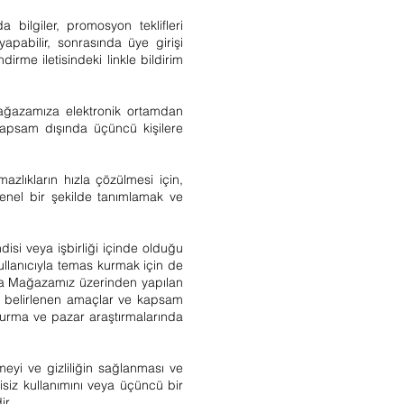
bilgiler, promosyon teklifleri
apabilir, sonrasında üye girişi
irme iletisindeki linkle bildirim
mağazamıza elektronik ortamdan
e kapsam dışında üçüncü kişilere
mazlıkların hızla çözülmesi için,
genel bir şekilde tanımlamak ve
isi veya işbirliği içinde olduğu
ullanıcıyla temas kurmak için de
 veya Mağazamız üzerinden yapılan
 ile belirlenen amaçlar ve kapsam
uşturma ve pazar araştırmalarında
meyi ve gizliliğin sağlanması ve
isiz kullanımını veya üçüncü bir
ir.