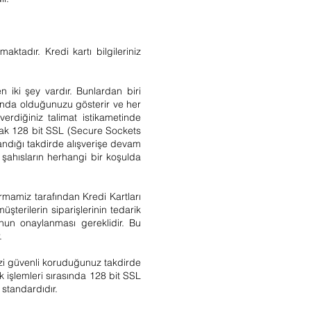
aktadır. Kredi kartı bilgileriniz
 iki şey vardır. Bunlardan biri
asında olduğunuzu gösterir ve her
 verdiğiniz talimat istikametinde
 olarak 128 bit SSL (Secure Sockets
ylandığı takdirde alışverişe devam
 şahısların herhangi bir koşulda
firmamiz tarafından Kredi Kartları
üşterilerin siparişlerinin tedarik
unun onaylanması gereklidir. Bu
.
inizi güvenli koruduğunuz takdirde
ik işlemleri sırasında 128 bit SSL
 standardıdır.