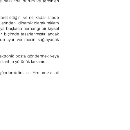
ite hakkında durum ve tercihleri
iyaret ettiğini ve ne kadar sitede
ayfalarından dinamik olarak reklam
veya başkaca herhangi bir kişisel
der biçimde tasarlanmıştır ancak
inde uyarı verilmesini sağlayacak
 elektronik posta göndermek veya
ı tarihte yürürlük kazanır.
nderebilirsiniz. Firmamız’a ait