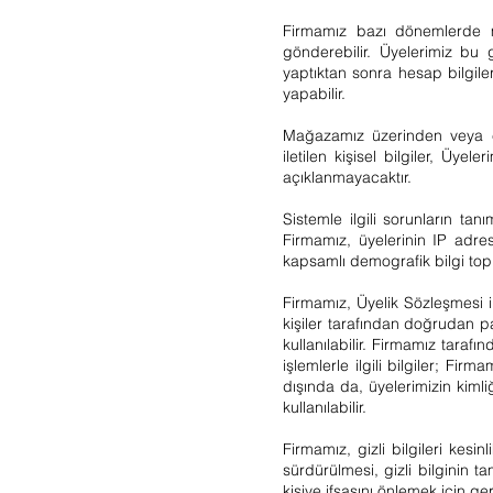
Firmamız bazı dönemlerde müş
gönderebilir. Üyelerimiz bu 
yaptıktan sonra hesap bilgiler
yapabilir.
Mağazamız üzerinden veya ep
iletilen kişisel bilgiler, Üy
açıklanmayacaktır.
Sistemle ilgili sorunların tan
Firmamız, üyelerinin IP adres
kapsamlı demografik bilgi topl
Firmamız, Üyelik Sözleşmesi i
kişiler tarafından doğrudan p
kullanılabilir. Firmamız taraf
işlemlerle ilgili bilgiler; Fi
dışında da, üyelerimizin kimli
kullanılabilir.
Firmamız, gizli bilgileri kes
sürdürülmesi, gizli bilginin 
kişiye ifşasını önlemek için ge