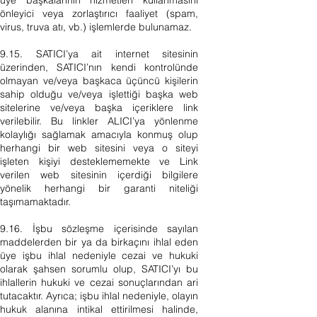
üye başkalarının hizmetleri kullanmasını
önleyici veya zorlaştırıcı faaliyet (spam,
virus, truva atı, vb.) işlemlerde bulunamaz.
9.15. SATICI’ya ait internet sitesinin
üzerinden, SATICI’nın kendi kontrolünde
olmayan ve/veya başkaca üçüncü kişilerin
sahip olduğu ve/veya işlettiği başka web
sitelerine ve/veya başka içeriklere link
verilebilir. Bu linkler ALICI’ya yönlenme
kolaylığı sağlamak amacıyla konmuş olup
herhangi bir web sitesini veya o siteyi
işleten kişiyi desteklememekte ve Link
verilen web sitesinin içerdiği bilgilere
yönelik herhangi bir garanti niteliği
taşımamaktadır.
9.16. İşbu sözleşme içerisinde sayılan
maddelerden bir ya da birkaçını ihlal eden
üye işbu ihlal nedeniyle cezai ve hukuki
olarak şahsen sorumlu olup, SATICI’yı bu
ihlallerin hukuki ve cezai sonuçlarından ari
tutacaktır. Ayrıca; işbu ihlal nedeniyle, olayın
hukuk alanına intikal ettirilmesi halinde,