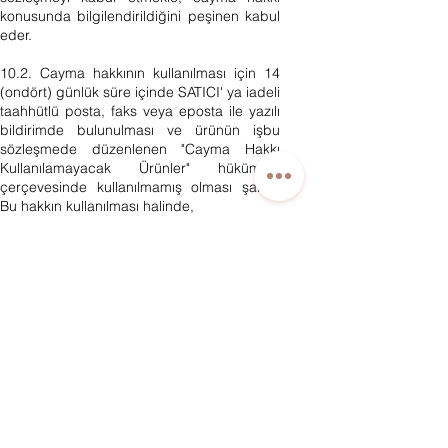
konusunda bilgilendirildiğini peşinen kabul
eder.
10.2. Cayma hakkının kullanılması için 14
(ondört) günlük süre içinde SATICI' ya iadeli
taahhütlü posta, faks veya eposta ile yazılı
bildirimde bulunulması ve ürünün işbu
sözleşmede düzenlenen "Cayma Hakkı
Kullanılamayacak Ürünler" hükümleri
çerçevesinde kullanılmamış olması şarttır.
Bu hakkın kullanılması halinde,
a) 3. kişiye veya ALICI’ ya teslim edilen
ürünün faturası, (İade edilmek istenen
ürünün faturası kurumsal ise, iade ederken
kurumun düzenlemiş olduğu iade faturası
ile birlikte gönderilmesi gerekmektedir.
Faturası kurumlar adına düzenlenen sipariş
iadeleri İADE FATURASI kesilmediği
takdirde tamamlanamayacaktır.)
b) İade formu,