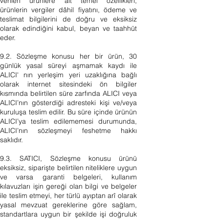
verilen ürünlere ait temel özellikleri,
ürünlerin vergiler dâhil fiyatını, ödeme ve
teslimat bilgilerini de doğru ve eksiksiz
olarak edindiğini kabul, beyan ve taahhüt
eder.
9.2. Sözleşme konusu her bir ürün, 30
günlük yasal süreyi aşmamak kaydı ile
ALICI' nın yerleşim yeri uzaklığına bağlı
olarak internet sitesindeki ön bilgiler
kısmında belirtilen süre zarfında ALICI veya
ALICI’nın gösterdiği adresteki kişi ve/veya
kuruluşa teslim edilir. Bu süre içinde ürünün
ALICI’ya teslim edilememesi durumunda,
ALICI’nın sözleşmeyi feshetme hakkı
saklıdır.
9.3. SATICI, Sözleşme konusu ürünü
eksiksiz, siparişte belirtilen niteliklere uygun
ve varsa garanti belgeleri, kullanım
kılavuzları işin gereği olan bilgi ve belgeler
ile teslim etmeyi, her türlü ayıptan arî olarak
yasal mevzuat gereklerine göre sağlam,
standartlara uygun bir şekilde işi doğruluk