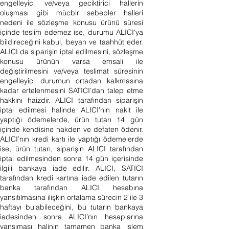
engelleyici ve/veya geciktirici hallerin
oluşması gibi mücbir sebepler halleri
nedeni ile sözleşme konusu ürünü süresi
içinde teslim edemez ise, durumu ALICI'ya
bildireceğini kabul, beyan ve taahhüt eder.
ALICI da siparişin iptal edilmesini, sözleşme
konusu ürünün varsa emsali ile
değiştirilmesini ve/veya teslimat süresinin
engelleyici durumun ortadan kalkmasına
kadar ertelenmesini SATICI’dan talep etme
hakkını haizdir. ALICI tarafından siparişin
iptal edilmesi halinde ALICI’nın nakit ile
yaptığı ödemelerde, ürün tutarı 14 gün
içinde kendisine nakden ve defaten ödenir.
ALICI’nın kredi kartı ile yaptığı ödemelerde
ise, ürün tutarı, siparişin ALICI tarafından
iptal edilmesinden sonra 14 gün içerisinde
ilgili bankaya iade edilir. ALICI, SATICI
tarafından kredi kartına iade edilen tutarın
banka tarafından ALICI hesabına
yansıtılmasına ilişkin ortalama sürecin 2 ile 3
haftayı bulabileceğini, bu tutarın bankaya
iadesinden sonra ALICI’nın hesaplarına
yansıması halinin tamamen banka işlem