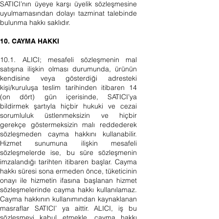
SATICI’nın üyeye karşı üyelik sözleşmesine
uyulmamasından dolayı tazminat talebinde
bulunma hakkı saklıdır.
10. CAYMA HAKKI
10.1. ALICI; mesafeli sözleşmenin mal
satışına ilişkin olması durumunda, ürünün
kendisine veya gösterdiği adresteki
kişi/kuruluşa teslim tarihinden itibaren 14
(on dört) gün içerisinde, SATICI’ya
bildirmek şartıyla hiçbir hukuki ve cezai
sorumluluk üstlenmeksizin ve hiçbir
gerekçe göstermeksizin malı reddederek
sözleşmeden cayma hakkını kullanabilir.
Hizmet sunumuna ilişkin mesafeli
sözleşmelerde ise, bu süre sözleşmenin
imzalandığı tarihten itibaren başlar. Cayma
hakkı süresi sona ermeden önce, tüketicinin
onayı ile hizmetin ifasına başlanan hizmet
sözleşmelerinde cayma hakkı kullanılamaz.
Cayma hakkının kullanımından kaynaklanan
masraflar SATICI’ ya aittir. ALICI, iş bu
sözleşmeyi kabul etmekle, cayma hakkı