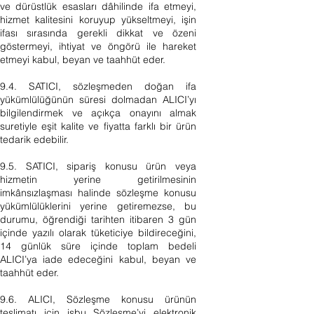
ve dürüstlük esasları dâhilinde ifa etmeyi,
hizmet kalitesini koruyup yükseltmeyi, işin
ifası sırasında gerekli dikkat ve özeni
göstermeyi, ihtiyat ve öngörü ile hareket
etmeyi kabul, beyan ve taahhüt eder.
9.4. SATICI, sözleşmeden doğan ifa
yükümlülüğünün süresi dolmadan ALICI’yı
bilgilendirmek ve açıkça onayını almak
suretiyle eşit kalite ve fiyatta farklı bir ürün
tedarik edebilir.
9.5. SATICI, sipariş konusu ürün veya
hizmetin yerine getirilmesinin
imkânsızlaşması halinde sözleşme konusu
yükümlülüklerini yerine getiremezse, bu
durumu, öğrendiği tarihten itibaren 3 gün
içinde yazılı olarak tüketiciye bildireceğini,
14 günlük süre içinde toplam bedeli
ALICI’ya iade edeceğini kabul, beyan ve
taahhüt eder.
9.6. ALICI, Sözleşme konusu ürünün
teslimatı için işbu Sözleşme’yi elektronik