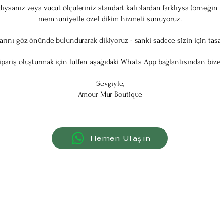
sanız veya vücut ölçüleriniz standart kalıplardan farklıysa (örneğin ü
memnuniyetle özel dikim hizmeti sunuyoruz.
arını göz önünde bulundurarak dikiyoruz - sanki sadece sizin için tasa
ipariş oluşturmak için lütfen aşağıdaki What's App bağlantısından bize ya
Sevgiyle,
Amour Mur Boutique
Hemen Ulaşın