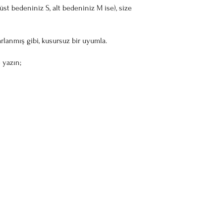
st bedeniniz S, alt bedeniniz M ise), size
rlanmış gibi, kusursuz bir uyumla.
zın;​​​