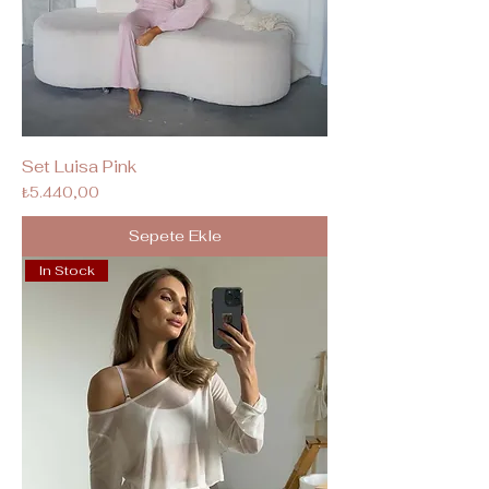
Set Luisa Pink
Fiyat
₺5.440,00
Sepete Ekle
In Stock