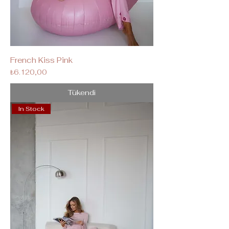
French Kiss Pink
Fiyat
₺6.120,00
Tükendi
In Stock