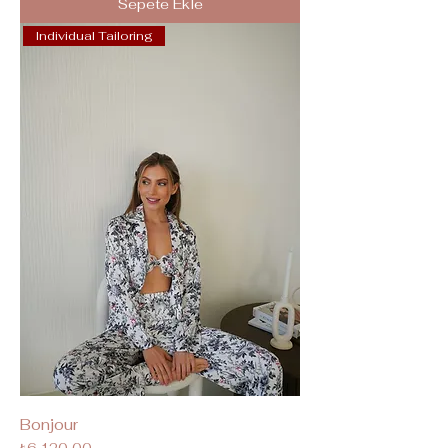
Sepete Ekle
Individual Tailoring
Bonjour
Fiyat