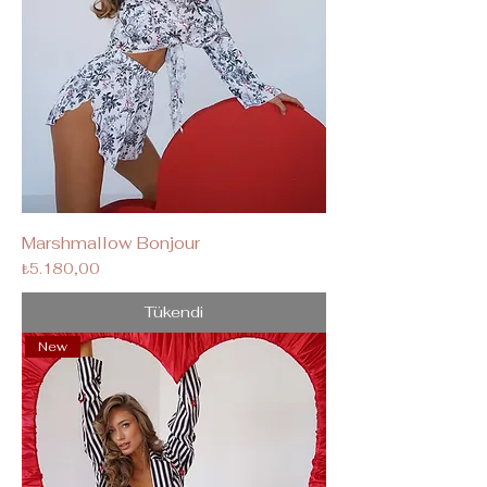
Marshmallow Bonjour
Fiyat
₺5.180,00
Tükendi
New