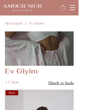
Ana Sayfa
Ev Giyim
Ev Giyim
17 ürün
Filtrele ve Sırala
New