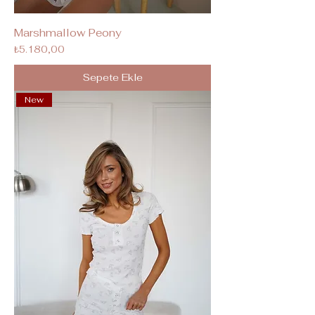
Marshmallow Peony
Fiyat
₺5.180,00
Sepete Ekle
New