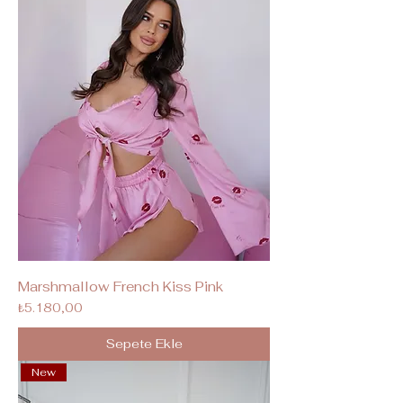
Marshmallow French Kiss Pink
Fiyat
₺5.180,00
Sepete Ekle
New