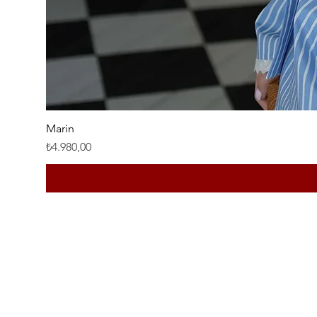
Marin
Fiyat
₺4.980,00
Home
Shop
Instagram