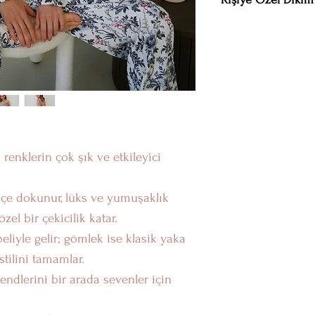
Bel 58 cm / Basen 8
Kıyafetin sizin benz
gerektiğine inanıyo
Eğer stoklarımızda
veya vücut ölçülerin
(örneğin üst bedenin
memnuniyetle özel 
Ürünü, vücut yapını
bulundurarak dikiyo
renklerin çok şık ve etkileyici
tasarlanmış gibi, k
Özel sipariş oluştu
kçe dokunur, lüks ve yumuşaklık
Telegram bağlantısı
özel bir çekicilik katar.
Sevgiyle,
beliyle gelir; gömlek ise klasik yaka
Amour Mur Boutiq
stilini tamamlar.
endlerini bir arada sevenler için