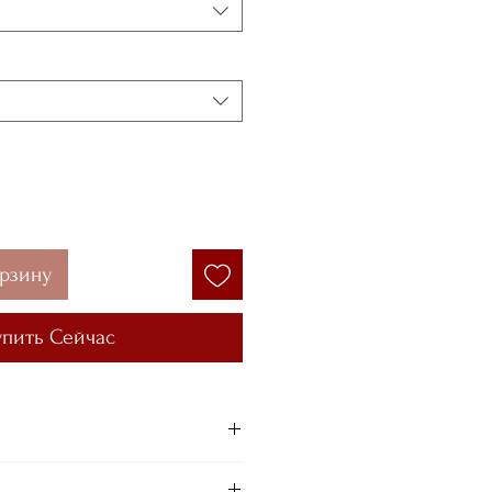
орзину
упить Сейчас
Göğüs 72 cm /