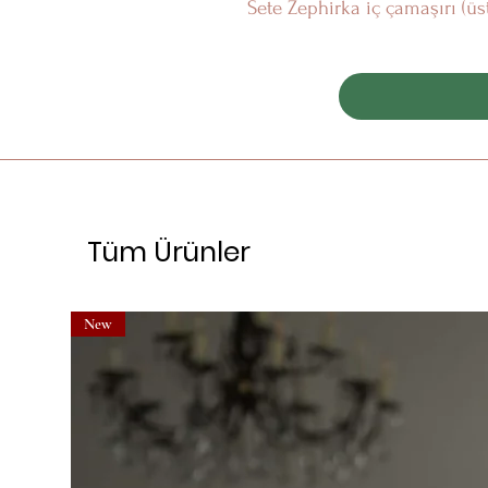
Sete Zephirka iç çamaşırı (üst
Tüm Ürünler
New