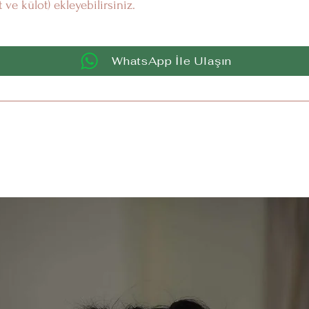
 ve külot) ekleyebilirsiniz.
WhatsApp İle Ulaşın