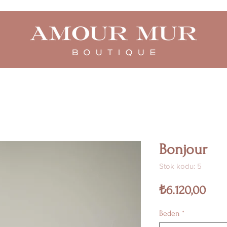
Bonjour
Stok kodu: 5
Fiya
₺6.120,00
Beden
*