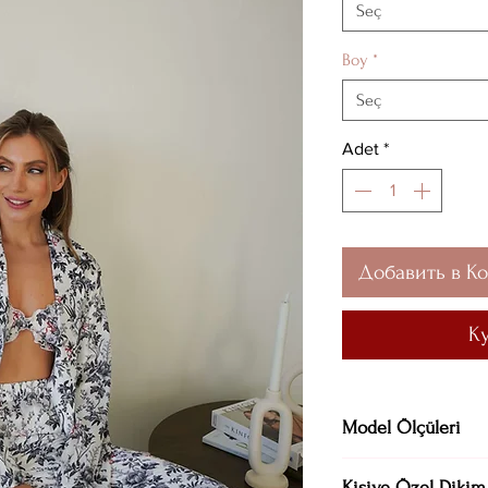
Seç
Boy
*
Seç
Adet
*
Добавить в К
К
Model Ölçüleri
Göğüs 81 cm / Alt 
Kişiye Özel Dikim