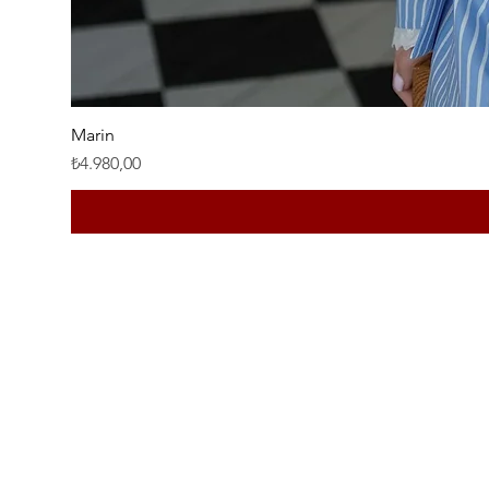
Marin
Fiyat
₺4.980,00
Home
Shop
Instagram