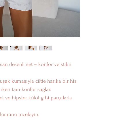
Eğer stoklarımızda
veya vücut ölçülerin
(örneğin üst bedenin
memnuniyetle özel 
Ürünü, vücut yapını
bulundurarak dikiyo
tasarlanmış gibi, k
Özel sipariş oluştu
Telegram bağlantısı
san desenli set – konfor ve stilin
Sevgiyle,
Amour Mur Boutiq
uşak kumaşıyla ciltte harika bir his
irken tam konfor sağlar.
et ve hipster külot gibi parçalarla
ölümünü inceleyin.