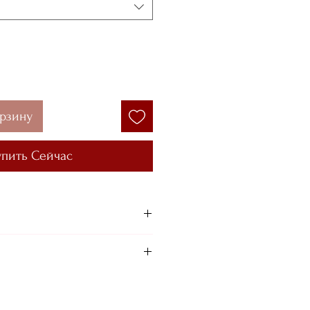
орзину
упить Сейчас
Göğüs 72 cm /
1 cm / Boy 170 cm
ersizliğinizi yansıtması
ruz — tam tersi değil.