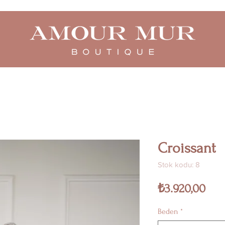
Croissant
Stok kodu: 8
Fiya
₺3.920,00
Beden
*