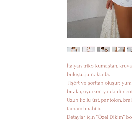
İtalyan triko kumaştan, kruva
buluştuğu noktada.
Tişört ve şorttan oluşur; yum
bırakır, uyurken ya da dinlen
Uzun kollu üst, pantolon, bral
tamamlanabilir.
Detaylar için “Özel Dikim” b