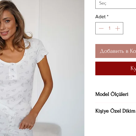
Seç
Adet
*
Добавить в К
К
Model Ölçüleri
Göğüs 82 cm / Alt 
Kişiye Özel Dikim
Bel 61 cm / Basen 9
Kıyafetin sizin benz
gerektiğine inanıyo