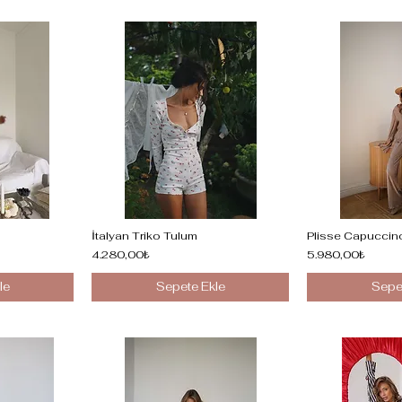
İtalyan Triko Tulum
Plisse Capuccin
4.280,00₺
5.980,00₺
le
Sepete Ekle
Sepe