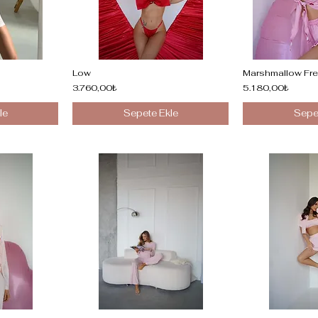
Low
Marshmallow Fre
3.760,00₺
5.180,00₺
le
Sepete Ekle
Sepe