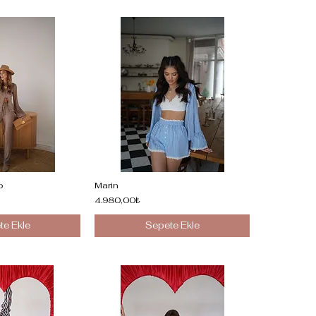
o
Marin
4.980,00₺
te Ekle
Sepete Ekle