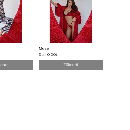
Muse
5.410,00₺
kendi
Tükendi