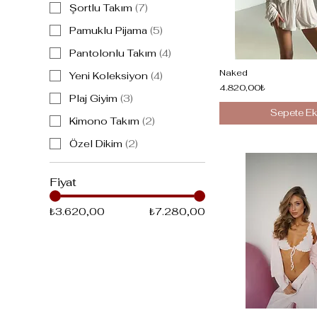
Şortlu Takım
(
7
)
Pamuklu Pijama
(
5
)
Pantolonlu Takım
(
4
)
Naked
Yeni Koleksiyon
(
4
)
4.820,00₺
Plaj Giyim
(
3
)
Sepete Ek
Kimono Takım
(
2
)
Özel Dikim
(
2
)
Fiyat
₺3.620,00
₺7.280,00