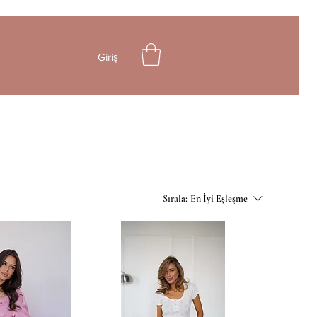
Giriş
Sırala:
En İyi Eşleşme