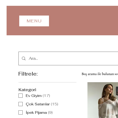
MENU
Filtrele:
Boş arama ile bulunan so
Kategori
Ev Giyim
(
17
)
Çok Satanlar
(
15
)
İpek Pijama
(
9
)