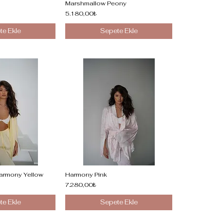
Marshmallow Peony
5.180,00₺
te Ekle
Sepete Ekle
armony Yellow
Harmony Pink
7.280,00₺
te Ekle
Sepete Ekle