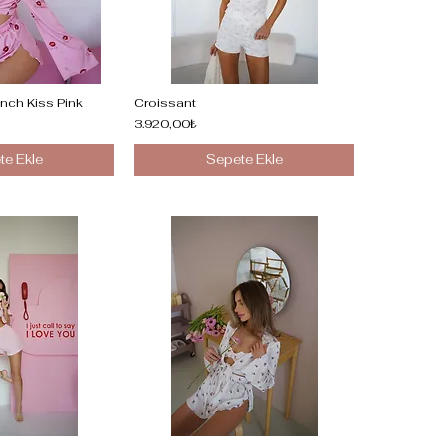
nch Kiss Pink
Croissant
3.920,00₺
te Ekle
Sepete Ekle