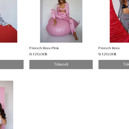
French Kiss Pink
French Kiss
6.120,00₺
6.120,00₺
Tükendi
Tü