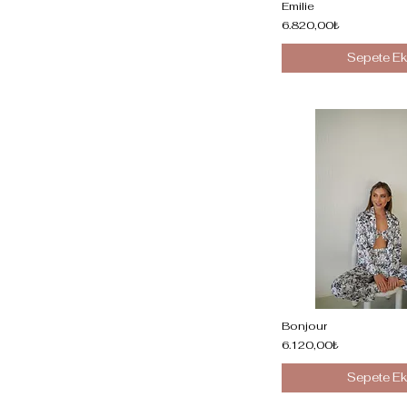
Emilie
6.820,00₺
Sepete Ek
Bonjour
6.120,00₺
Sepete Ek