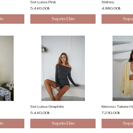
Set Luisa Pink
Sidney
5.440,00₺
4.980,00₺
le
Sepete Ekle
Sepe
Set Luisa Graphite
Kimono Takımı H
5.440,00₺
7.230,00₺
le
Sepete Ekle
Sepe