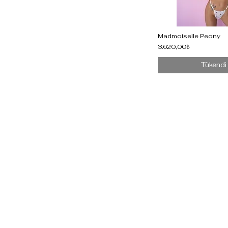
Madmoiselle Peony
3.620,00₺
Tükendi
Home
Shop
Instagram