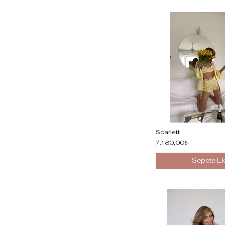
Scarlett
7.180,00₺
Sepete Ek