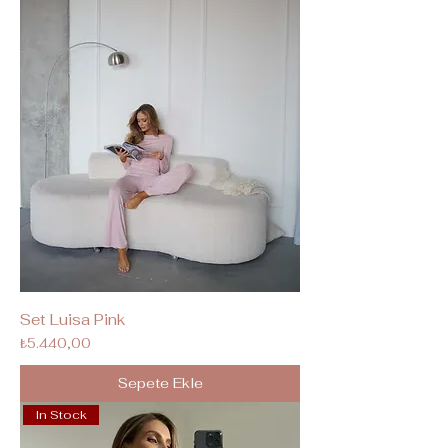
Set Luisa Pink
Fiyat
₺5.440,00
Sepete Ekle
In Stock