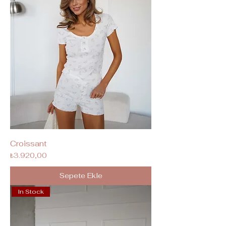
Croissant
Fiyat
₺3.920,00
Sepete Ekle
In Stock