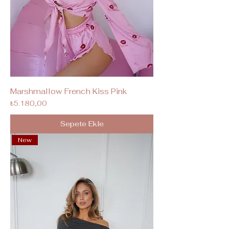
Marshmallow French Kiss Pink
Fiyat
₺5.180,00
Sepete Ekle
New