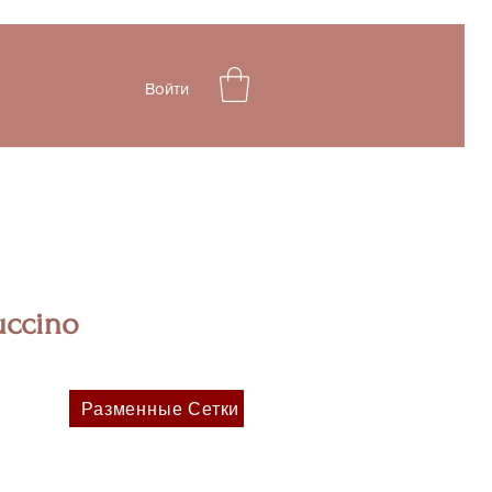
Войти
uccino
Цена
Разменные Сетки