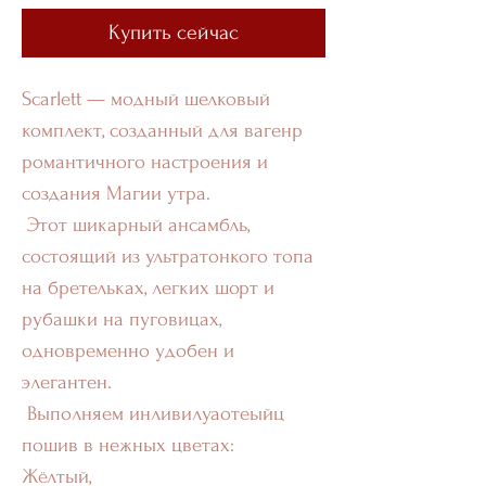
Купить сейчас
Scarlett — модный шелковый
комплект, созданный для вагенр
романтичного настроения и
создания Магии утра.
Этот шикарный ансамбль,
состоящий из ультратонкого топа
на бретельках, легких шорт и
рубашки на пуговицах,
одновременно удобен и
элегантен.
Выполняем инливилуаотеыйц
пошив в нежных цветах:
Жёлтый,