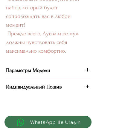
набор, который будет
сопровождать вас в любой
момент!
Прежде всего, Луиза и ее муж
должны чувствовать себя
максимально комфортно.
Параметры Модели
ОГ - 82 см ОПГ 72 ОТ - 61 см ОБ- 91 см
Индивидуальный Пошив
Рост - 170 см
На модели размер XS-S
Мы верим, что нижнее бельё и одежда
должны подчёркивать вашу
уникальность , а не наоборот.
Если вы не нашли нужного размера в
WhatsApp İle Ulaşın
наличии или у вас нестандартные